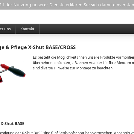
 Mit der Nutzung unserer Dienste erklären Sie sich damit einverst
er uns
Kontakt
e & Pflege X-Shut BASE/CROSS
Es besteht die Möglichkeit Ihnen unsere Produkte vormontier
übernehmen möchten, z.B. einen Adapter für Ihre Minicam 
sind diverse Hinweise zur Montage zu beachten.
X-Shut BASE
festigung der X-Shut BASE sind fünf Senkkopfschrauben vorgesehen. Abhängig 