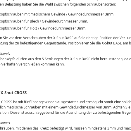
n Belastung haben Sie die Wahl zwischen folgenden Schraubensorten:
kopfschrauben mit metrischem Gewinde / Gewindedurchmesser 3mm.
kopfschrauben für Blech / Gewindedurchmesser 3mm.
kopfschrauben für Holz / Gewindedurchmesser 3mm.
en Sie vor dem Verschrauben der X-Shut BASE auf die richtige Position der Ver- u
htung der zu befestigenden Gegenstände. Positionieren Sie die X-Shut BASE am
Hinweis
benköpfe dürfen aus den 5 Senkungen der X-Shut BASE nicht herausstehen, da 
ehlerhaften Verschließen kommen kann.
 X-Shut CROSS
 CROSS ist mit fünf Innengewinden ausgestattet und ermöglicht somit eine solide
lich metrische Schrauben mit einem Gewindedurchmesser von 3mm. Achten Sie v
osition. Diese ist ausschlaggebend für die Ausrichtung der zu befestigenden Geg
Hinweis
chrauben, mit denen das Kreuz befestigt wird, müssen mindestens 3mm und maxi