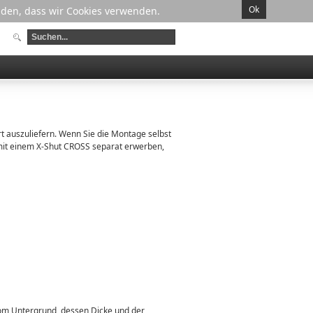
Ok
anden, dass wir Cookies verwenden.
t auszuliefern. Wenn Sie die Montage selbst
mit einem X-Shut CROSS separat erwerben,
vom Untergrund, dessen Dicke und der