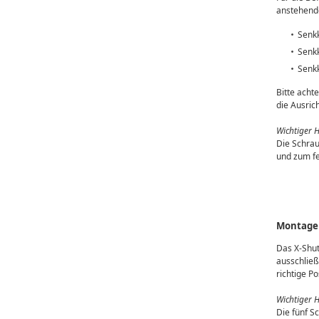
anstehende
Senk
Senk
Senk
Bitte acht
die Ausric
Wichtiger 
Die Schrau
und zum f
Montage
Das X-Shut
ausschließ
richtige P
Wichtiger 
Die fünf S